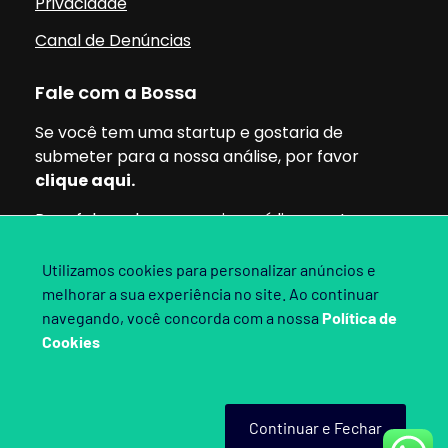
Privacidade
Canal de Denúncias
Fale com a Bossa
Se você tem uma startup e gostaria de
submeter para a nossa análise, por favor
clique aqui.
Para falar sobre parcerias, mídia ou outros
assuntos, pode clicar aqui.
Utilizamos cookies para personalizar anúncios e
melhorar a sua experiência no site. Ao continuar
Siga nossas redes:
navegando, você concorda com a nossa
Política de
Cookies
Bossa Invest 2025. Direitos Reservados.
Continuar e Fechar
Criado por