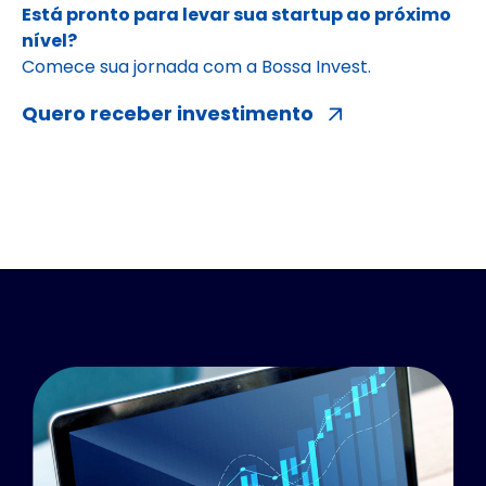
Está pronto para levar sua startup ao próximo
nível?
Comece sua jornada com a Bossa Invest.
Quero receber investimento