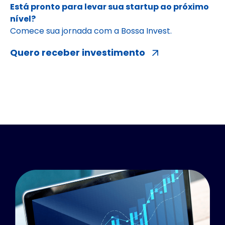
Está pronto para levar sua startup ao próximo
nível?
Comece sua jornada com a Bossa Invest.
Quero receber investimento