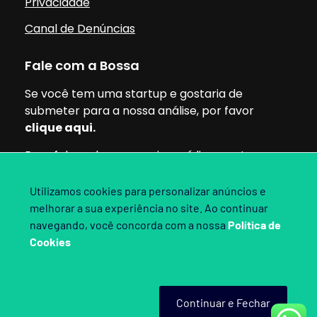
Privacidade
Canal de Denúncias
Fale com a Bossa
Se você tem uma startup e gostaria de
submeter para a nossa análise, por favor
clique aqui.
Para falar sobre parcerias, mídia ou outros
assuntos, pode clicar aqui.
Utilizamos cookies para personalizar anúncios e
melhorar a sua experiência no site. Ao continuar
Siga nossas redes:
navegando, você concorda com a nossa
Política de
Cookies
Bossa Invest 2025. Direitos Reservados.
Continuar e Fechar
Criado por