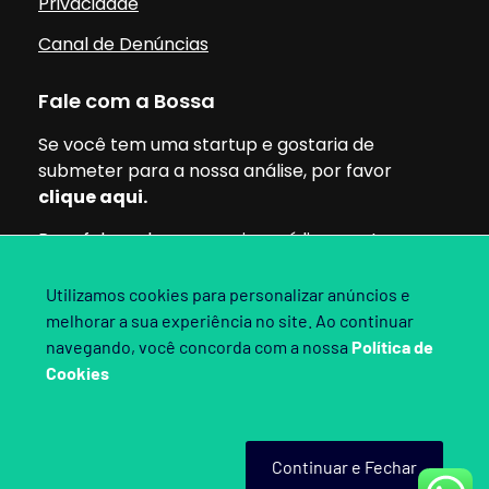
Privacidade
Canal de Denúncias
Fale com a Bossa
Se você tem uma startup e gostaria de
submeter para a nossa análise, por favor
clique aqui.
Para falar sobre parcerias, mídia ou outros
assuntos, pode clicar aqui.
Utilizamos cookies para personalizar anúncios e
melhorar a sua experiência no site. Ao continuar
Siga nossas redes:
navegando, você concorda com a nossa
Política de
Cookies
Bossa Invest 2025. Direitos Reservados.
Continuar e Fechar
Criado por