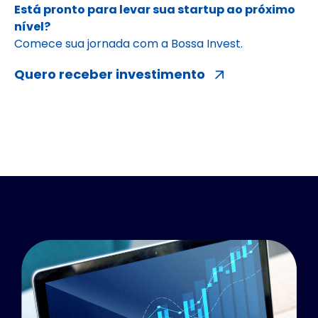
Está pronto para levar sua startup ao próximo
nível?
Comece sua jornada com a Bossa Invest.
Quero receber investimento