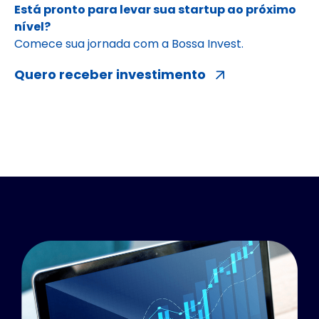
Está pronto para levar sua startup ao próximo
nível?
Comece sua jornada com a Bossa Invest.
Quero receber investimento