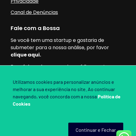
Privacidade
Canal de Denúncias
Fale com a Bossa
Se você tem uma startup e gostaria de
submeter para a nossa análise, por favor
clique aqui.
Para falar sobre parcerias, mídia ou outros
assuntos, pode clicar aqui.
Utilizamos cookies para personalizar anúncios e
melhorar a sua experiência no site. Ao continuar
Siga nossas redes:
navegando, você concorda com a nossa
Política de
Cookies
Bossa Invest 2025. Direitos Reservados.
Continuar e Fechar
Criado por