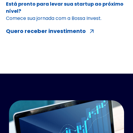
Está pronto para levar sua startup ao próximo
nível?
Comece sua jornada com a Bossa Invest.
Quero receber investimento