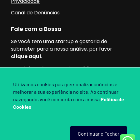
Privacidade
Canal de Denúncias
Fale com a Bossa
Se você tem uma startup e gostaria de
submeter para a nossa análise, por favor
clique aqui.
Para falar sobre parcerias, mídia ou outros
assuntos, pode clicar aqui.
Utilizamos cookies para personalizar anúncios e
melhorar a sua experiência no site. Ao continuar
Siga nossas redes:
navegando, você concorda com a nossa
Política de
Cookies
Bossa Invest 2025. Direitos Reservados.
Continuar e Fechar
Criado por