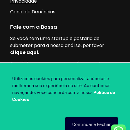
Privacidade
Canal de Denúncias
Fale com a Bossa
Se você tem uma startup e gostaria de
submeter para a nossa análise, por favor
clique aqui.
Para falar sobre parcerias, mídia ou outros
assuntos, pode clicar aqui.
Utilizamos cookies para personalizar anúncios e
melhorar a sua experiência no site. Ao continuar
Siga nossas redes:
navegando, você concorda com a nossa
Política de
Cookies
Bossa Invest 2025. Direitos Reservados.
Continuar e Fechar
Criado por