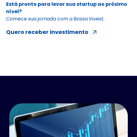
Está pronto para levar sua startup ao próximo
nível?
Comece sua jornada com a Bossa Invest.
Quero receber investimento