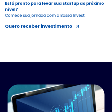
Está pronto para levar sua startup ao próximo
nível?
Comece sua jornada com a Bossa Invest.
Quero receber investimento