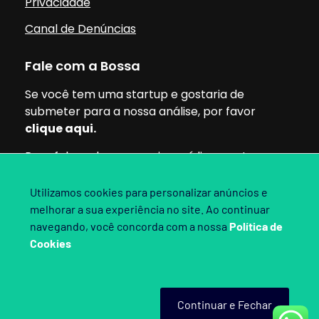
Privacidade
Canal de Denúncias
Fale com a Bossa
Se você tem uma startup e gostaria de
submeter para a nossa análise, por favor
clique aqui.
Para falar sobre parcerias, mídia ou outros
assuntos, pode clicar aqui.
Utilizamos cookies para personalizar anúncios e
melhorar a sua experiência no site. Ao continuar
Siga nossas redes:
navegando, você concorda com a nossa
Política de
Cookies
Bossa Invest 2025. Direitos Reservados.
Continuar e Fechar
Criado por