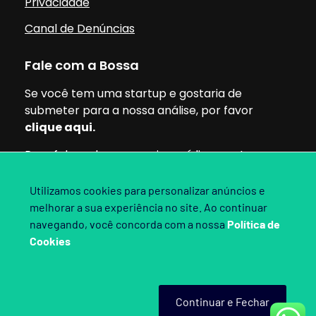
Privacidade
Canal de Denúncias
Fale com a Bossa
Se você tem uma startup e gostaria de
submeter para a nossa análise, por favor
clique aqui.
Para falar sobre parcerias, mídia ou outros
assuntos, pode clicar aqui.
Utilizamos cookies para personalizar anúncios e
melhorar a sua experiência no site. Ao continuar
Siga nossas redes:
navegando, você concorda com a nossa
Política de
Cookies
Bossa Invest 2025. Direitos Reservados.
Continuar e Fechar
Criado por