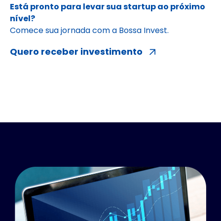
Está pronto para levar sua startup ao próximo
nível?
Comece sua jornada com a Bossa Invest.
Quero receber investimento