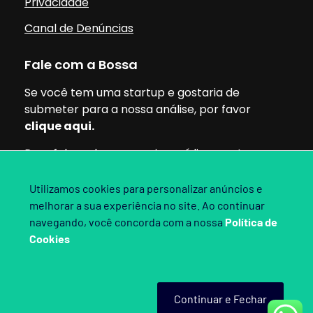
Privacidade
Canal de Denúncias
Fale com a Bossa
Se você tem uma startup e gostaria de
submeter para a nossa análise, por favor
clique aqui.
Para falar sobre parcerias, mídia ou outros
assuntos, pode clicar aqui.
Utilizamos cookies para personalizar anúncios e
melhorar a sua experiência no site. Ao continuar
Siga nossas redes:
navegando, você concorda com a nossa
Política de
Cookies
Bossa Invest 2025. Direitos Reservados.
Continuar e Fechar
Criado por