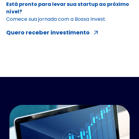
Está pronto para levar sua startup ao próximo
nível?
Comece sua jornada com a Bossa Invest.
Quero receber investimento