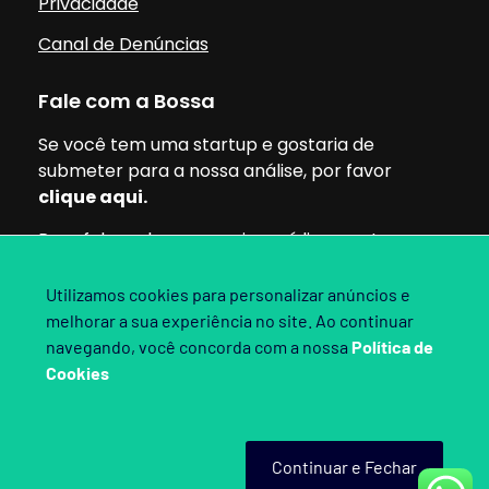
Privacidade
Canal de Denúncias
Fale com a Bossa
Se você tem uma startup e gostaria de
submeter para a nossa análise, por favor
clique aqui.
Para falar sobre parcerias, mídia ou outros
assuntos, pode clicar aqui.
Utilizamos cookies para personalizar anúncios e
melhorar a sua experiência no site. Ao continuar
Siga nossas redes:
navegando, você concorda com a nossa
Política de
Cookies
Bossa Invest 2025. Direitos Reservados.
Continuar e Fechar
Criado por