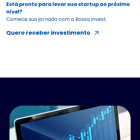
Está pronto para levar sua startup ao próximo
nível?
Comece sua jornada com a Bossa Invest.
Quero receber investimento