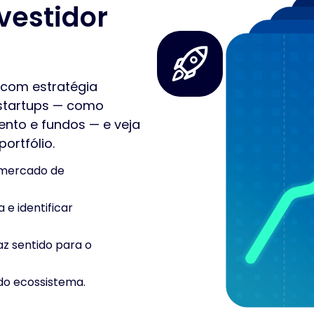
vestidor
 com estratégia
 startups — como
ento e fundos — e veja
ortfólio.
 mercado de
 e identificar
az sentido para o
do ecossistema.