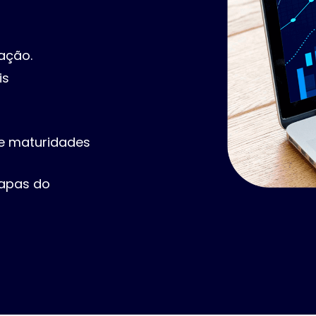
ação.
is
 e maturidades
apas do