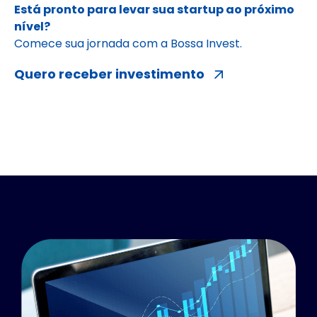
Está pronto para levar sua startup ao próximo
nível?
Comece sua jornada com a Bossa Invest.
Quero receber investimento